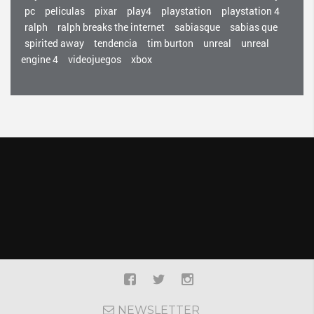
pc
peliculas
pixar
play4
playstation
playstation 4
ralph
ralph breaks the internet
sabiasque
sabias que
spirited away
tendencia
tim burton
unreal
unreal
engine 4
videojuegos
xbox
NEWSLETTER