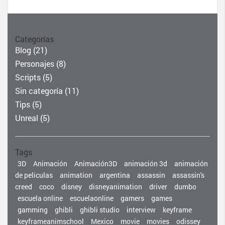
Categorías
Blog
(21)
Personajes
(8)
Scripts
(5)
Sin categoría
(11)
Tips
(5)
Unreal
(5)
Tags
3D
Animación
Animación3D
animación 3d
animación
de peliculas
animation
argentina
assassin
assassin's
creed
coco
disney
disneyanimation
driver
dumbo
escuela online
escuelaonline
gamers
games
gamming
ghibli
ghibli studio
interview
keyframe
keyframeanimschool
Mexico
movie
movies
odissey