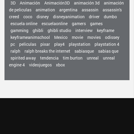
3D
Animación
Animación3D
animación 3d
animación
de peliculas
animation
argentina
assassin
assassin's
creed
coco
disney
disneyanimation
driver
dumbo
escuela online
escuelaonline
gamers
games
gamming
ghibli
ghibli studio
interview
keyframe
keyframeanimschool
Mexico
movie
movies
odissey
pc
peliculas
pixar
play4
playstation
playstation 4
ralph
ralph breaks the internet
sabiasque
sabias que
spirited away
tendencia
tim burton
unreal
unreal
engine 4
videojuegos
xbox